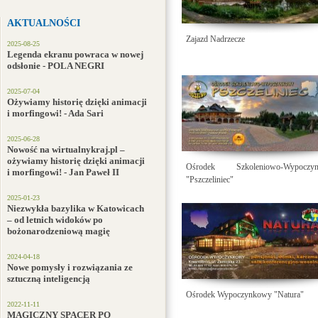
AKTUALNOŚCI
Zajazd Nadrzecze
2025-08-25
Legenda ekranu powraca w nowej
odsłonie - POLA NEGRI
2025-07-04
Ożywiamy historię dzięki animacji
i morfingowi! - Ada Sari
2025-06-28
Nowość na wirtualnykraj.pl –
ożywiamy historię dzięki animacji
Ośrodek Szkoleniowo-Wypoczy
i morfingowi! - Jan Paweł II
"Pszczeliniec"
2025-01-23
Niezwykła bazylika w Katowicach
– od letnich widoków po
bożonarodzeniową magię
2024-04-18
Nowe pomysły i rozwiązania ze
sztuczną inteligencją
Ośrodek Wypoczynkowy "Natura"
2022-11-11
MAGICZNY SPACER PO