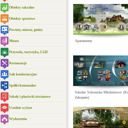
Obiekty sakralne
Obiekty sportowe
Powiaty, miasta, gminy
Muzea
Apartamenty
Przyroda, turystyka, LGD
Restauracje
Sale konferencyjne
Spółki komunalne
Szkolne Schroniska Młodzieżowe (K
Szkoły i placówki oświatowe
Zakopane)
Uczelnie wyższe
Wydarzenia