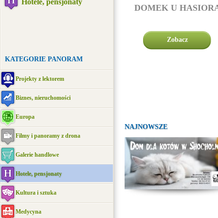
Hotele, pensjonaty
DOMEK U HASIOR
Zobacz
KATEGORIE PANORAM
Projekty z lektorem
Biznes, nieruchomości
Europa
NAJNOWSZE
Filmy i panoramy z drona
Galerie handlowe
Hotele, pensjonaty
Kultura i sztuka
Medycyna