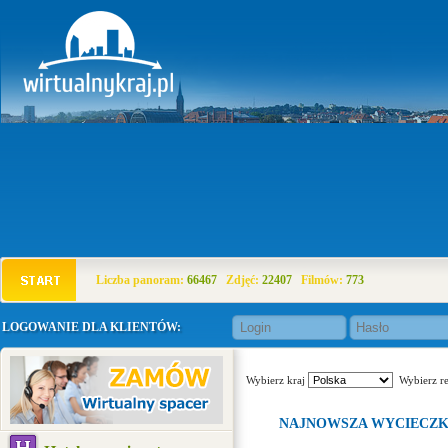
Liczba panoram:
66467
Zdjęć:
22407
Filmów:
773
LOGOWANIE DLA KLIENTÓW:
Wybierz kraj
Wybierz r
NAJNOWSZA WYCIECZ