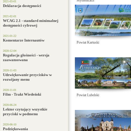
Myślenicach
2021-03-01
Deklaracja dostępności
2021-02-01
WCAG 2.1 - standard minimalnej
dostępności cyfrowej
2021-01-22
Komentarze Internautów
Powiat Kartuski
2020-12-04
Regulacja głośności - wersja
zaawansowana
2020-11-03
Udzwiękowanie przycisków w
rozwijany menu
2020-11-01
Film - Trakt Wiedeński
Powiat Lubelski
2020-06-24
Lektor czytający wszystkie
przyciski w podmenu
2020-06-10
Podziękowania