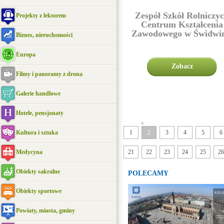
Zespół Szkół Rolniczy
Projekty z lektorem
Centrum Kształcenia
Zawodowego w Świdwin
Biznes, nieruchomości
Europa
Zobacz
Filmy i panoramy z drona
Galerie handlowe
Hotele, pensjonaty
||||
Kultura i sztuka
1
2
3
4
5
6
Medycyna
21
22
23
24
25
26
Obiekty sakralne
POLECAMY
Obiekty sportowe
Powiaty, miasta, gminy