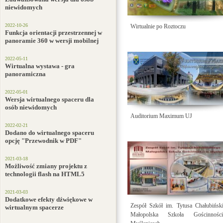
niewidomych
2022-10-26
Wirtualnie po Roztoczu
Funkcja orientacji przestrzennej w
panoramie 360 w wersji mobilnej
2022-05-11
Wirtualna wystawa - gra
panoramiczna
2022-05-01
Wersja wirtualnego spaceru dla
osób niewidomych
Auditorium Maximum UJ
2022-02-21
Dodano do wirtualnego spaceru
opcję "Przewodnik w PDF"
2021-03-18
Możliwość zmiany projektu z
technologii flash na HTML5
2021-03-03
Dodatkowe efekty dźwiękowe w
Zespół Szkół im. Tytusa Chałubińsk
wirtualnym spacerze
Małopolska Szkoła Gościnno