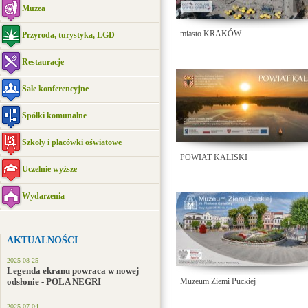
Muzea
miasto KRAKÓW
Przyroda, turystyka, LGD
Restauracje
Sale konferencyjne
Spółki komunalne
Szkoły i placówki oświatowe
POWIAT KALISKI
Uczelnie wyższe
Wydarzenia
AKTUALNOŚCI
2025-08-25
Legenda ekranu powraca w nowej
odsłonie - POLA NEGRI
Muzeum Ziemi Puckiej
2025-07-04