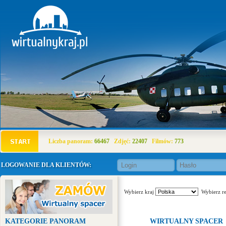
Liczba panoram:
66467
Zdjęć:
22407
Filmów:
773
LOGOWANIE DLA KLIENTÓW:
Wybierz kraj
Wybierz r
KATEGORIE PANORAM
WIRTUALNY SPACER