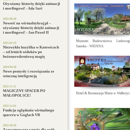
Ożywiamy historię dzięki animacji
i morfingowi! - Ada Sari
2025-06-28
Nowość na wirtualnykraj.pl –
ożywiamy historię dzięki animacji
i morfingowi! - Jan Paweł II
Muzeum Budownictwa Ludowe
2025-01-23
Sanoku - WIOSNA
Niezwykła bazylika w Katowicach
– od letnich widoków po
bożonarodzeniową magię
2024-04-18
Nowe pomysły i rozwiązania ze
sztuczną inteligencją
2022-11-11
MAGICZNY SPACER PO
Hotel & Restauracja Maria w Wałbrzy
MAŁOPOLSCE!
2022-11-01
Funkcja oglądania wirtualnego
spaceru w Goglach VR
2022-10-26
Zaawansowana wersja dla osób